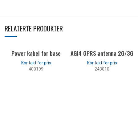
RELATERTE PRODUKTER
Power kabel for base
AGI4 GPRS antenna 2G/3G
400199
243010
LES MER
LES MER