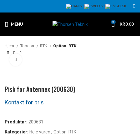
0
MENU
KR
0,00
Hjem
Topcon
RTK
Option. RTK
Klikk for å forstørre
Pisk for Antennex (200630)
Produktnr:
200631
Kategorier:
Hele varen
,
Option. RTK