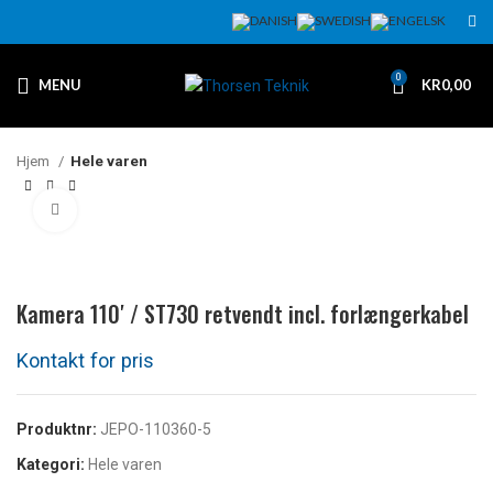
0
MENU
KR
0,00
Hjem
Hele varen
Klikk for å forstørre
Kamera 110′ / ST730 retvendt incl. forlængerkabel
Produktnr:
JEPO-110360-5
Kategori:
Hele varen