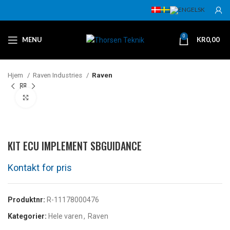
0
MENU
KR
0,00
Hjem
Raven Industries
Raven
Klikk for å forstørre
KIT ECU IMPLEMENT SBGUIDANCE
Produktnr:
R-11178000476
Kategorier:
Hele varen
,
Raven