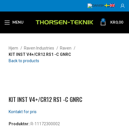
0
MENU
KR
0,00
Hjem
Raven Industries
Raven
KIT INST V4+/CR12 RS1 -C GNRC
Back to products
Klikk for å forstørre
KIT INST V4+/CR12 RS1 -C GNRC
Produktnr:
R-11172300002