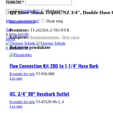
Logg Inn
Password
*
Mistet passordet ditt?
Husk meg
QT Hose Shank Triplet, NZ 3/4″, Double Hose
Logg Inn
Mistet passordet ditt?
Husk meg
Kontakt for pris
Søk
Produktnr:
TJ-24230A-2-785-NYB
0
items
kr
0,00
Kategorier:
Bomkomponenter
,
Hele varen
Menu
Relaterte produkter
0
items
kr
0,00
Flow Connection Kit 20D to 1-1/4″ Hose Barb
Kontakt for pris
TJ-956-986
Les mer
QC, 3/4″ 90° Hosebarb Outlet
Kontakt for pris
TJ-45529-90-3_4
Les mer