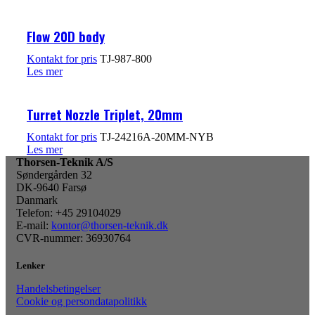
Flow 20D body
Kontakt for pris
TJ-987-800
Les mer
Turret Nozzle Triplet, 20mm
Kontakt for pris
TJ-24216A-20MM-NYB
Les mer
Thorsen-Teknik A/S
Søndergården 32
DK-9640 Farsø
Danmark
Telefon: +45 29104029
E-mail:
kontor@thorsen-teknik.dk
CVR-nummer: 36930764
Lenker
Handelsbetingelser
Cookie og persondatapolitikk