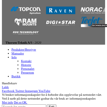
Thorsen-Teknik A/S -
2020
Produkter/Brosjyre
Manualer
Info
Kontakt
Historie
Personalet
Presserom
Butikk
Handlekurv
Lukk
Facebook
Twitter
Instagram
YouTube
Vi bruker informasjonskapsler for å forbedre din opplevelse på nettstedet vårt.
Ved å surfe på dette nettstedet godtar du vår bruk av informasjonskapsler.
Mer info
Det er OK.
Søk