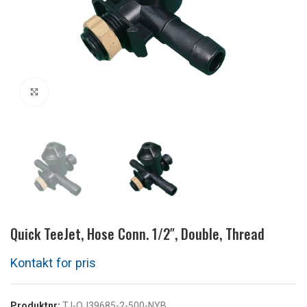
Klikk for å forstørre
Quick TeeJet, Hose Conn. 1/2″, Double, Thread
Produktnr:
TJ-QJ39685-2-500-NYB