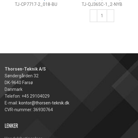
TJ-CP7717-2_018-BU
TJ-QJ365C-1_2-NYB
LES MER
KJØP
Thorsen-Teknik A/S
Søndergården 32
DK-9640 Farsø
Danmark
Telefon: +45 29104029
E-mail:
kontor@thorsen-teknik.dk
CVR-nummer: 36930764
LENKER