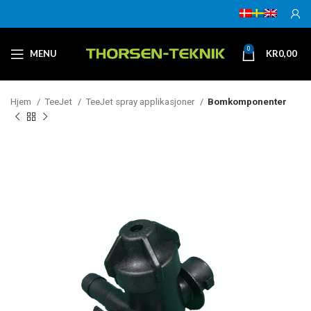
0
MENU
KR
0,00
Hjem
TeeJet
TeeJet spray applikasjoner
Bomkomponenter