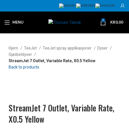
0
MENU
KR
0,00
Hjem
TeeJet
TeeJet spray applikasjoner
Dyser
Gjødseldyser
StreamJet 7 Outlet, Variable Rate, X0.5 Yellow
Back to products
Klikk for å forstørre
StreamJet 7 Outlet, Variable Rate,
X0.5 Yellow