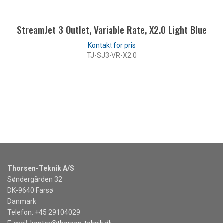
StreamJet 3 Outlet, Variable Rate, X2.0 Light Blue
TJ-SJ3-VR-X2.0
LES MER
Thorsen-Teknik A/S
Søndergården 32
DK-9640 Farsø
Danmark
Telefon: +45 29104029
E-mail:
kontor@thorsen-teknik.dk