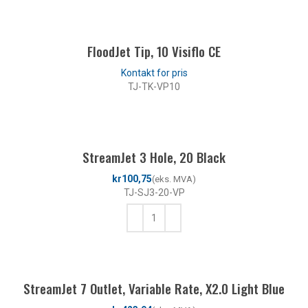
KJØP
FloodJet Tip, 10 Visiflo CE
TJ-TK-VP10
LES MER
StreamJet 3 Hole, 20 Black
kr
TJ-SJ3-20-VP
KJØP
StreamJet 7 Outlet, Variable Rate, X2.0 Light Blue