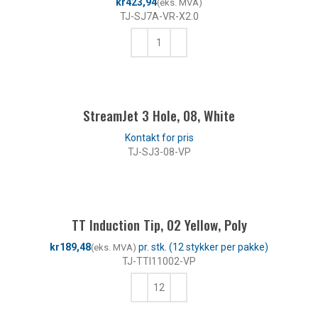
kr
TJ-SJ7A-VR-X2.0
KJØP
StreamJet 3 Hole, 08, White
TJ-SJ3-08-VP
LES MER
TT Induction Tip, 02 Yellow, Poly
kr
TJ-TTI11002-VP
KJØP