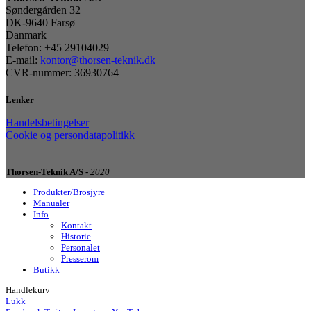
Søndergården 32
DK-9640 Farsø
Danmark
Telefon: +45 29104029
E-mail:
kontor@thorsen-teknik.dk
CVR-nummer: 36930764
Lenker
Handelsbetingelser
Cookie og persondatapolitikk
Thorsen-Teknik A/S -
2020
Produkter/Brosjyre
Manualer
Info
Kontakt
Historie
Personalet
Presserom
Butikk
Handlekurv
Lukk