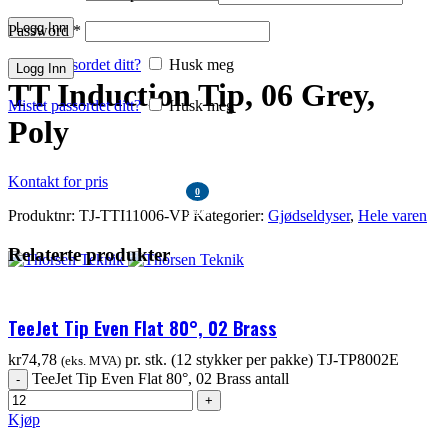
Klikk for å forstørre
Logg Inn
Password
*
Mistet passordet ditt?
Husk meg
Logg Inn
TT Induction Tip, 06 Grey,
Mistet passordet ditt?
Husk meg
Poly
Kontakt for pris
KR
0,00
0
items
Produktnr:
TJ-TTI11006-VP
Kategorier:
Gjødseldyser
,
Hele varen
MENU
Relaterte produkter
KR
0,00
TeeJet Tip Even Flat 80°, 02 Brass
kr
74,78
pr. stk. (12 stykker per pakke)
TJ-TP8002E
(eks. MVA)
TeeJet Tip Even Flat 80°, 02 Brass antall
Kjøp