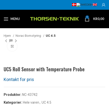
0
MENU
KR
0,00
Hjem
Norac Bomstyring
UC 4.5
Klikk for å forstørre
UC5 Roll Sensor with Temperature Probe
Produktnr:
NC-43742
Kategorier:
Hele varen
,
UC 4.5