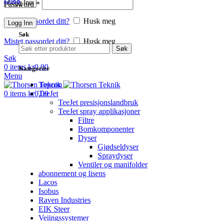
Logg Inn
Password
*
Mistet passordet ditt?
Husk meg
Logg Inn
Søk
Mistet passordet ditt?
Husk meg
Søk
Søk
0
items
kr
0,00
Kategorier
Menu
Topcon
TeeJet
0
items
kr
0,00
TeeJet presisjonslandbruk
TeeJet spray applikasjoner
Filtre
Bomkomponenter
Dyser
Gjødseldyser
Spraydyser
Ventiler og manifolder
abonnement og lisens
Lacos
Isobus
Raven Industries
EIK Steer
Veiingssystemer