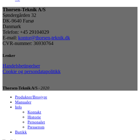
Thorsen-Teknik A/S
Søndergården 32
DK-9640 Farsø
Danmark
Telefon: +45 29104029
E-mail:
kontor@thorsen-teknik.dk
CVR-nummer: 36930764
Lenker
Handelsbetingelser
Cookie og persondatapolitikk
Thorsen-Teknik A/S -
2020
Produkter/Brosjyre
Manualer
Info
Kontakt
Historie
Personalet
Presserom
Butikk