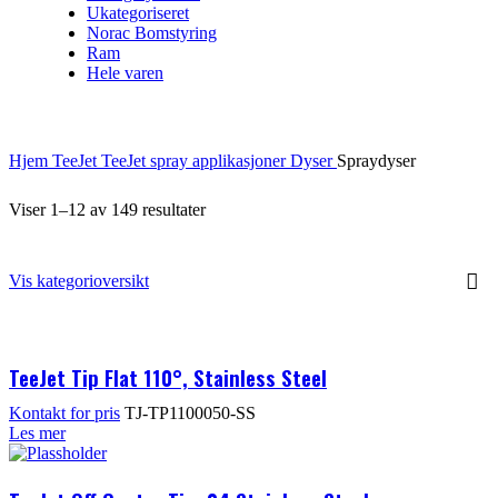
Ukategoriseret
Norac Bomstyring
Ram
Hele varen
Hjem
TeeJet
TeeJet spray applikasjoner
Dyser
Spraydyser
Viser 1–12 av 149 resultater
Vis kategorioversikt
TeeJet Tip Flat 110°, Stainless Steel
Kontakt for pris
TJ-TP1100050-SS
Les mer