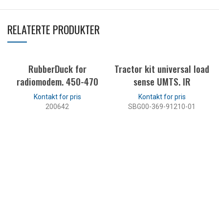
RELATERTE PRODUKTER
RubberDuck for
Tractor kit universal load
radiomodem. 450-470
sense UMTS. IR
200642
SBG00-369-91210-01
LES MER
LES MER