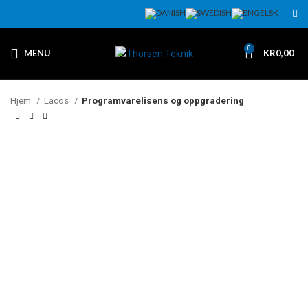
0
MENU
KR
0,00
Hjem
Lacos
Programvarelisens og oppgradering