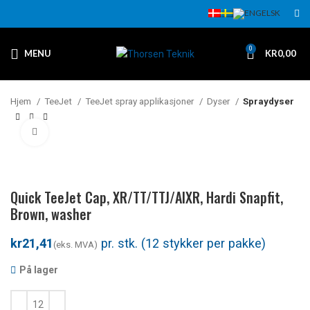
0
MENU
KR
0,00
Hjem
TeeJet
TeeJet spray applikasjoner
Dyser
Spraydyser
Klikk for å forstørre
Quick TeeJet Cap, XR/TT/TTJ/AIXR, Hardi Snapfit,
Brown, washer
kr
På lager