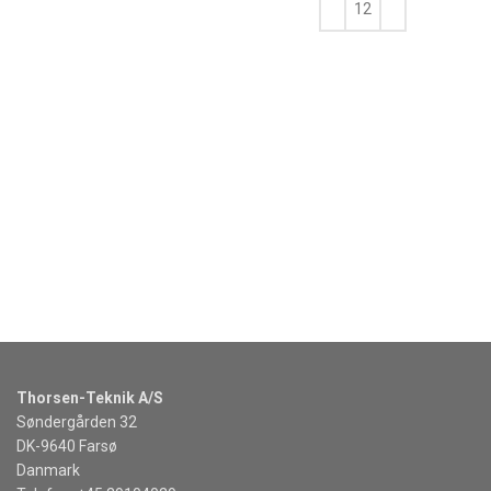
KJØP
Thorsen-Teknik A/S
Søndergården 32
DK-9640 Farsø
Danmark