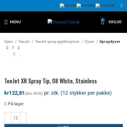
0
MENU
KR
0,00
Hjem
TeeJet
TeeJet spray applikasjoner
Dyser
Spraydyser
Klikk for å forstørre
TeeJet XR Spray Tip, 08 White, Stainless
kr
På lager