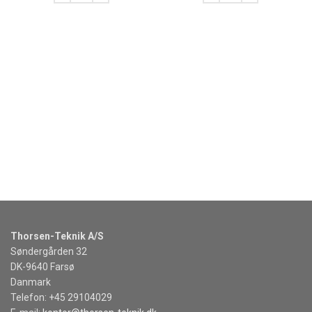
KJØP
KJØP
Thorsen-Teknik A/S
Søndergården 32
DK-9640 Farsø
Danmark
Telefon: +45 29104029